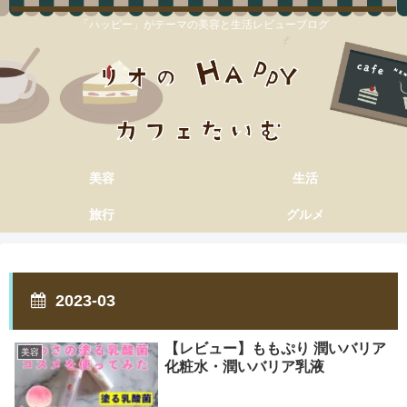
「ハッピー」がテーマの美容と生活レビューブログ
美容
生活
旅行
グルメ
2023-03
【レビュー】ももぷり 潤いバリア
美容
化粧水・潤いバリア乳液