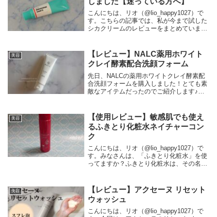
しました【迷っている方へ】
こんにちは、リオ（@lio_happy1027）で
す。こちらの記事では、私が今まで試した
シカクリームのレビューをまとめていま
す。あくまで個人の感想ではありますが、
シカクリーム選びの参考にしていただける
とうれしいです。新しく試したものは、随
【レビュー】NALC薬用ホワイト
美容
時...
クレイ酵素配合洗顔フォーム
先日、NALCの薬用ホワイトクレイ酵素配
合洗顔フォームを購入しました！とても素
敵なアイテムだったのでご紹介します♪こ
の記事はこんな方の参考になりますマスク
荒れに悩んでいる敏感肌・乾燥肌でも使い
やすい洗顔フォームを探しているお肌への
【使用レビュー】敏感肌でも使え
美容
やさしさと...
るふきとり化粧水ネイチャーコン
ク
こんにちは、リオ（@lio_happy1027）で
す。みなさんは、「ふきとり化粧水」を使
ってますか？ふきとり化粧水は、その名の
とおり、コットンで肌の表面をふきとって
使います。肌表面の毛穴よごれや角質を取
り除いてくれるんですね。でも、ふきと
【レビュー】アクセーヌ リセット
美容
り...
ウォッシュ
こんにちは、リオ（@lio_happy1027）で