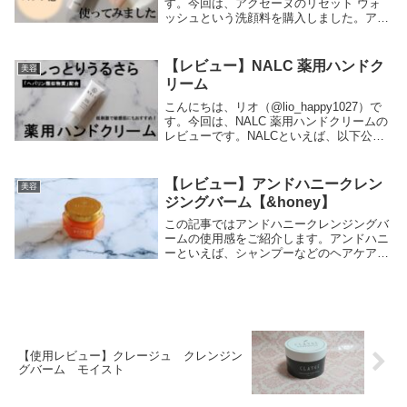
す。今回は、アクセーヌのリセット ウォ
ッシュという洗顔料を購入しました。アク
セーヌは、低刺激性の化粧品を販売してい
る百貨店に店舗があるブランドですね。今
回は、オンラインショップで購入したの
【レビュー】NALC 薬用ハンドク
美容
で...
リーム
こんにちは、リオ（@lio_happy1027）で
す。今回は、NALC 薬用ハンドクリームの
レビューです。NALCといえば、以下公式
サイトより引用です。ブームではな
く、”効きそうな”ではなく…使用すること
で着実に美に近づいていく”実力のある...
【レビュー】アンドハニークレン
美容
ジングバーム【&honey】
この記事ではアンドハニークレンジングバ
ームの使用感をご紹介します。アンドハニ
ーといえば、シャンプーなどのヘアケアア
イテムが人気です。アンドハニークレンジ
ングバーム 商品概要アンドハニーのヘア
ケアシリーズから共通していることです
が、とにかく容...
【使用レビュー】クレージュ クレンジン
グバーム モイスト